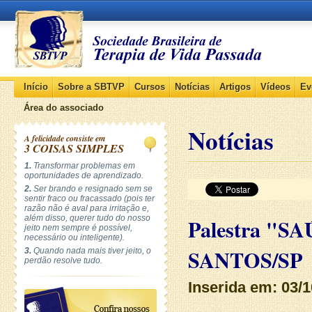
Início
Sobre a SBTVP
Cursos
Notícias
Artigos
Vídeos
Ev
Área do associado
Notícias
A felicidade consiste em
3 COISAS SIMPLES
1.
Transformar problemas em
oportunidades de aprendizado.
2.
Ser brando e resignado sem se
sentir fraco ou fracassado (pois ter
razão não é aval para irritação e,
além disso, querer tudo do nosso
Palestra "
jeito nem sempre é possível,
necessário ou inteligente).
SANTOS/SP
3.
Quando nada mais tiver jeito, o
perdão resolve tudo.
Inserida em: 03/