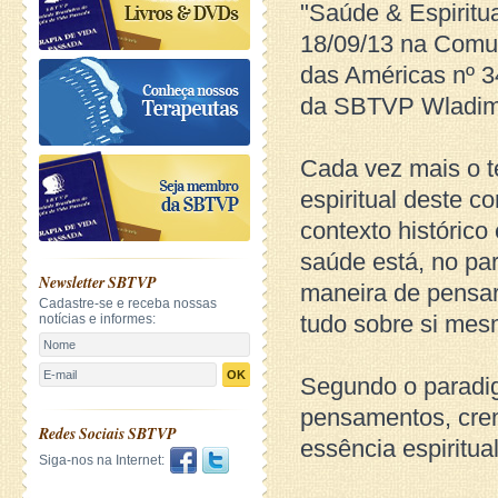
"Saúde & Espiritu
18/09/13 na Comun
das Américas nº 3
da SBTVP Wladimi
Cada vez mais o 
espiritual deste 
contexto histórico 
saúde está, no pa
Newsletter SBTVP
maneira de pensar
Cadastre-se e receba nossas
tudo sobre si mes
notícias e informes:
OK
Segundo o paradig
pensamentos, cren
Redes Sociais SBTVP
essência espiritua
Siga-nos na Internet: