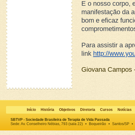
E o nosso corpo, 
manifestação da a
bom e eficaz func
comprometimento
Para assistir a a
link
http://www.y
Giovana Campos -
Início
História
Objetivos
Diretoria
Cursos
Notícias
SBTVP - Sociedade Brasileira de Terapia de Vida Passada
Sede: Av. Conselheiro Nébias, 793 (sala 22)
•
Boqueirão
•
Santos/SP
•