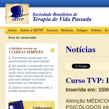
Início
Sobre a SBTVP
Cursos
Notícias
Artigos
Vídeos
Ev
Área do associado
Notícias
A felicidade consiste em
3 COISAS SIMPLES
1.
Transformar problemas em
oportunidades de aprendizado.
2.
Ser brando e resignado sem se
sentir fraco ou fracassado (pois ter
razão não é aval para irritação e,
além disso, querer tudo do nosso
Curso TVP:
jeito nem sempre é possível,
necessário ou inteligente).
3.
Quando nada mais tiver jeito, o
Inserida em: 15/
perdão resolve tudo.
Atenção MÉDICO
PSICÓLOGOS inte