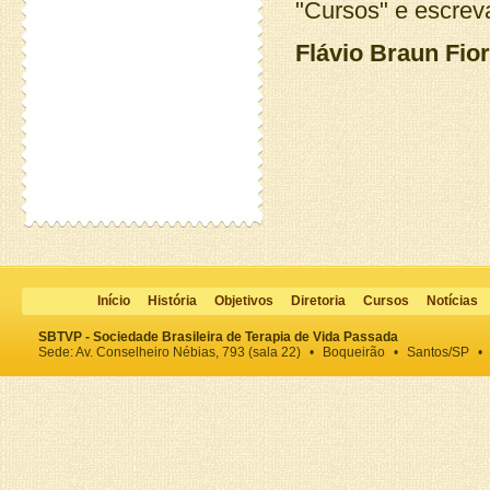
"Cursos" e escre
Flávio Braun Fio
Início
História
Objetivos
Diretoria
Cursos
Notícias
SBTVP - Sociedade Brasileira de Terapia de Vida Passada
Sede: Av. Conselheiro Nébias, 793 (sala 22)
•
Boqueirão
•
Santos/SP
•