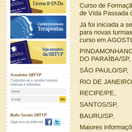
Curso de Formaçã
de Vida Passada 
Já foi iniciada a 
para novas turmas
curso em AGOSTO
PINDAMONHANGA
DO PARAÍBA/SP,
SÃO PAULO/SP,
Newsletter SBTVP
RIO DE JANEIRO
Cadastre-se e receba nossas
notícias e informes:
RECIFE/PE,
OK
SANTOS/SP,
Redes Sociais SBTVP
BAURU/SP.
Siga-nos na Internet:
Maiores informaçõ