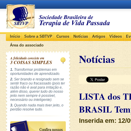
Início
Sobre a SBTVP
Cursos
Notícias
Artigos
Vídeos
Ev
Área do associado
Notícias
A felicidade consiste em
3 COISAS SIMPLES
1.
Transformar problemas em
oportunidades de aprendizado.
2.
Ser brando e resignado sem se
sentir fraco ou fracassado (pois ter
razão não é aval para irritação e,
além disso, querer tudo do nosso
LISTA dos T
jeito nem sempre é possível,
necessário ou inteligente).
BRASIL Temp
3.
Quando nada mais tiver jeito, o
perdão resolve tudo.
Inserida em: 12/