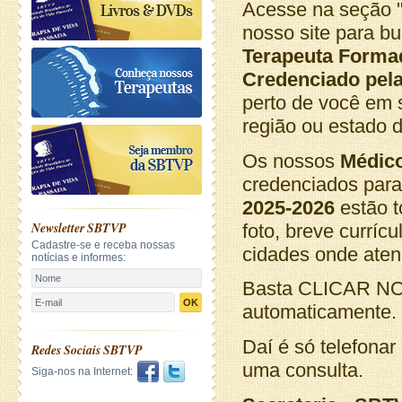
Acesse na seção 
nosso site para b
Terapeuta Forma
Credenciado pel
perto de você em 
região ou estado d
Os nossos
Médic
credenciados par
2025-2026
estão t
Newsletter SBTVP
foto, breve currícu
Cadastre-se e receba nossas
cidades onde ate
notícias e informes:
Basta CLICAR NO
OK
automaticamente.
Daí é só telefonar
Redes Sociais SBTVP
uma consulta.
Siga-nos na Internet: