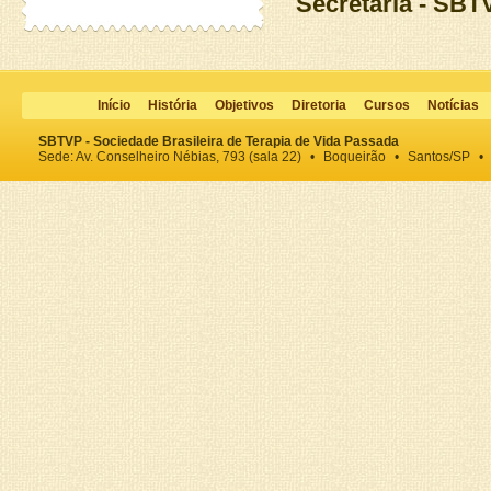
Secretaria - SBT
Início
História
Objetivos
Diretoria
Cursos
Notícias
SBTVP - Sociedade Brasileira de Terapia de Vida Passada
Sede: Av. Conselheiro Nébias, 793 (sala 22)
•
Boqueirão
•
Santos/SP
•