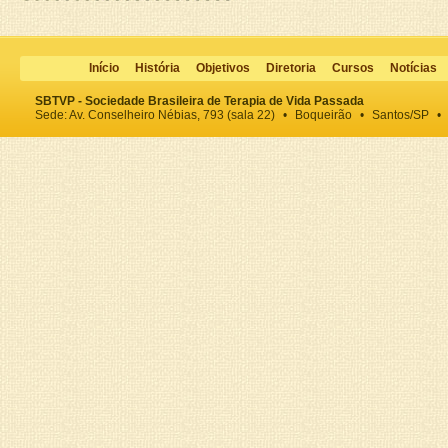
Início
História
Objetivos
Diretoria
Cursos
Notícias
SBTVP - Sociedade Brasileira de Terapia de Vida Passada
Sede: Av. Conselheiro Nébias, 793 (sala 22)
•
Boqueirão
•
Santos/SP
•