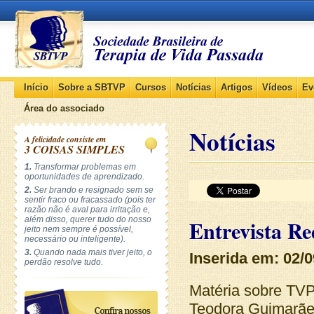
Início
Sobre a SBTVP
Cursos
Notícias
Artigos
Vídeos
Ev
Área do associado
Notícias
A felicidade consiste em
3 COISAS SIMPLES
1.
Transformar problemas em
oportunidades de aprendizado.
2.
Ser brando e resignado sem se
sentir fraco ou fracassado (pois ter
razão não é aval para irritação e,
além disso, querer tudo do nosso
Entrevista 
jeito nem sempre é possível,
necessário ou inteligente).
3.
Quando nada mais tiver jeito, o
Inserida em: 02/
perdão resolve tudo.
Matéria sobre TVP
Teodora Guimarãe