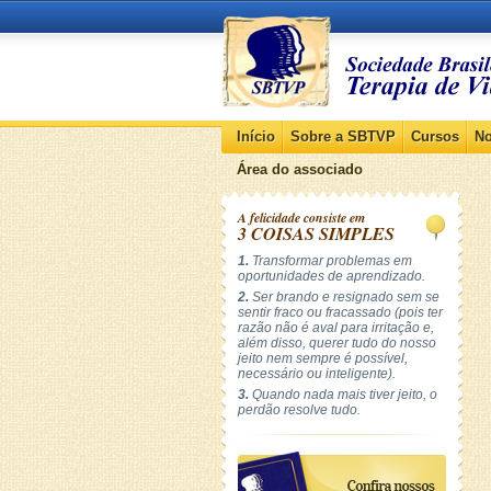
Início
Sobre a SBTVP
Cursos
No
Área do associado
A felicidade consiste em
3 COISAS SIMPLES
1.
Transformar problemas em
oportunidades de aprendizado.
2.
Ser brando e resignado sem se
sentir fraco ou fracassado (pois ter
razão não é aval para irritação e,
além disso, querer tudo do nosso
jeito nem sempre é possível,
necessário ou inteligente).
3.
Quando nada mais tiver jeito, o
perdão resolve tudo.