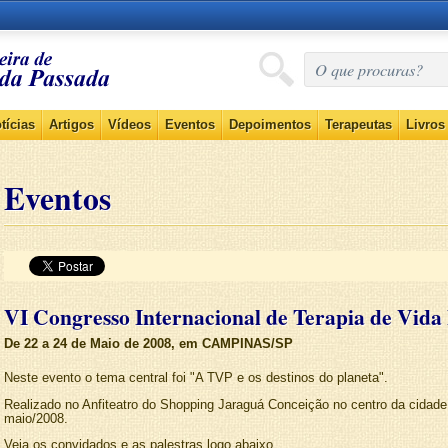
tícias
Artigos
Vídeos
Eventos
Depoimentos
Terapeutas
Livros
Eventos
VI Congresso Internacional de Terapia de Vida 
De 22 a 24 de Maio de 2008, em CAMPINAS/SP
Neste evento o tema central foi "A TVP e os destinos do planeta".
Realizado no Anfiteatro do Shopping Jaraguá Conceição no centro da cidad
maio/2008.
Veja os convidados e as palestras logo abaixo.